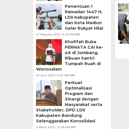
Penentuan 1
Ramadan 1447 H,
LDII Kabupaten
dan Kota Madiun
Gelar Rukyat Hilal
17 February 2026 | 8:18 PM WIB
Khofifah Buka
PERMATA CAI ke-
46 di Jombang,
Ribuan Santri
Tumpah Ruah di
Wonosalam
30 June 2025 | 5:30 PM WIB
Perkuat
Optimalisasi
Program dan
Sinergi dengan
Masyarakat serta
Stakeholder, DPD LDII
Kabupaten Bandung
Selenggarakan Konsolidasi
3 March 2025 | 11:49 AM WIB