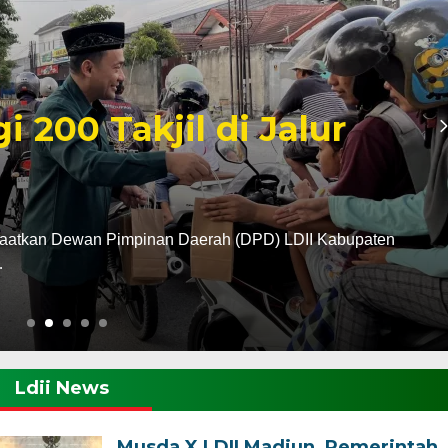
madan 1447 H, LDII
Kota Madiun Gelar
erah Lembaga Dakwah Islam Indonesia (LDII) Kabupaten
Ldii News
Musda X LDII Madiun, Pemerintah