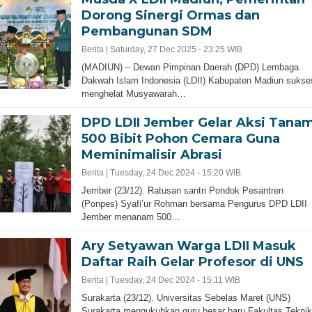
Dorong Sinergi Ormas dan
Pembangunan SDM
Berita |
Saturday, 27 Dec 2025 - 23:25 WIB
(MADIUN) – Dewan Pimpinan Daerah (DPD) Lembaga
Dakwah Islam Indonesia (LDII) Kabupaten Madiun sukse
menghelat Musyawarah…
DPD LDII Jember Gelar Aksi Tana
500 Bibit Pohon Cemara Guna
Meminimalisir Abrasi
Berita |
Tuesday, 24 Dec 2024 - 15:20 WIB
Jember (23/12). Ratusan santri Pondok Pesantren
(Ponpes) Syafi’ur Rohman bersama Pengurus DPD LDII
Jember menanam 500…
Ary Setyawan Warga LDII Masuk
Daftar Raih Gelar Profesor di UNS
Berita |
Tuesday, 24 Dec 2024 - 15:11 WIB
Surakarta (23/12). Universitas Sebelas Maret (UNS)
Surakarta mengukuhkan guru besar baru Fakultas Teknik