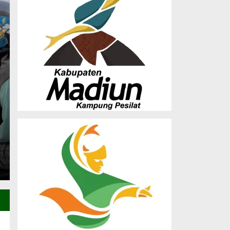
Musda X LDII Madiun
Dorong Sinergi Orma
Pembangunan SDM
Saturday, 27 Dec 2025 - 23:25 WIB
(MADIUN) – Dewan Pimpinan Daerah (DPD) Lembaga
Madiun sukses menghelat Musyawarah…