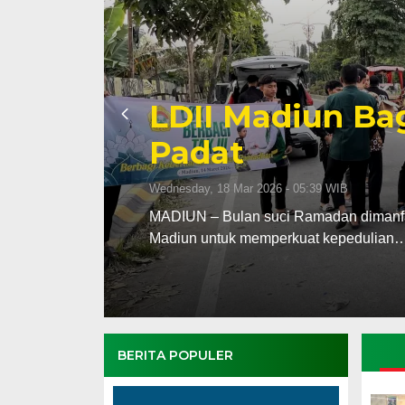
Penentuan 1 Ra
Kabupaten dan 
Rukyat Hilal
Tuesday, 17 Feb 2026 - 20:18 WIB
upaten
Tim Rukyatul Hilal Dewan Pimpinan Da
dan Kota Madiun menggelar…
BERITA POPULER