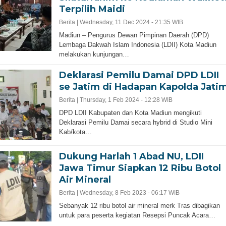
Terpilih Maidi
Berita |
Wednesday, 11 Dec 2024 - 21:35 WIB
Madiun – Pengurus Dewan Pimpinan Daerah (DPD)
Lembaga Dakwah Islam Indonesia (LDII) Kota Madiun
melakukan kunjungan…
Deklarasi Pemilu Damai DPD LDII
se Jatim di Hadapan Kapolda Jati
Berita |
Thursday, 1 Feb 2024 - 12:28 WIB
DPD LDII Kabupaten dan Kota Madiun mengikuti
Deklarasi Pemilu Damai secara hybrid di Studio Mini
Kab/kota…
Dukung Harlah 1 Abad NU, LDII
Jawa Timur Siapkan 12 Ribu Botol
Air Mineral
Berita |
Wednesday, 8 Feb 2023 - 06:17 WIB
Sebanyak 12 ribu botol air mineral merk Tras dibagikan
untuk para peserta kegiatan Resepsi Puncak Acara…