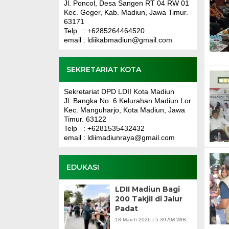
Jl. Poncol, Desa Sangen RT 04 RW 01
Kec. Geger, Kab. Madiun, Jawa Timur.
63171
Telp : +6285264464520
email : ldiikabmadiun@gmail.com
SEKRETARIAT KOTA
Sekretariat DPD LDII Kota Madiun
Jl. Bangka No. 6 Kelurahan Madiun Lor
Kec. Manguharjo, Kota Madiun, Jawa
Timur. 63122
Telp : +6281535432432
email : ldiimadiunraya@gmail.com
EDUKASI
LDII Madiun Bagi
200 Takjil di Jalur
Padat
18 March 2026 | 5:39 AM WIB