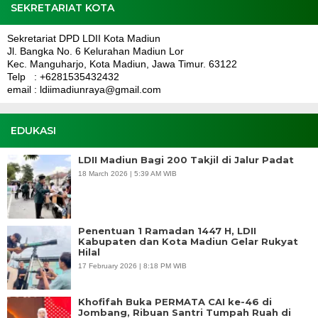
SEKRETARIAT KOTA
Sekretariat DPD LDII Kota Madiun
Jl. Bangka No. 6 Kelurahan Madiun Lor
Kec. Manguharjo, Kota Madiun, Jawa Timur. 63122
Telp : +6281535432432
email : ldiimadiunraya@gmail.com
EDUKASI
LDII Madiun Bagi 200 Takjil di Jalur Padat
18 March 2026 | 5:39 AM WIB
Penentuan 1 Ramadan 1447 H, LDII
Kabupaten dan Kota Madiun Gelar Rukyat
Hilal
17 February 2026 | 8:18 PM WIB
Khofifah Buka PERMATA CAI ke-46 di
Jombang, Ribuan Santri Tumpah Ruah di