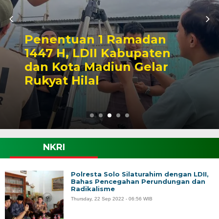
Penentuan 1 Ramadan
1447 H, LDII Kabupaten
dan Kota Madiun Gelar
Rukyat Hilal
NKRI
Polresta Solo Silaturahim dengan LDII,
Bahas Pencegahan Perundungan dan
Radikalisme
Thursday, 22 Sep 2022 - 06:56 WIB