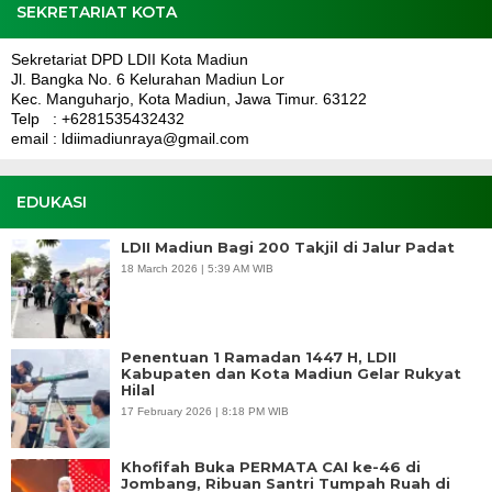
SEKRETARIAT KOTA
Sekretariat DPD LDII Kota Madiun
Jl. Bangka No. 6 Kelurahan Madiun Lor
Kec. Manguharjo, Kota Madiun, Jawa Timur. 63122
Telp : +6281535432432
email : ldiimadiunraya@gmail.com
EDUKASI
LDII Madiun Bagi 200 Takjil di Jalur Padat
18 March 2026 | 5:39 AM WIB
Penentuan 1 Ramadan 1447 H, LDII
Kabupaten dan Kota Madiun Gelar Rukyat
Hilal
17 February 2026 | 8:18 PM WIB
Khofifah Buka PERMATA CAI ke-46 di
Jombang, Ribuan Santri Tumpah Ruah di