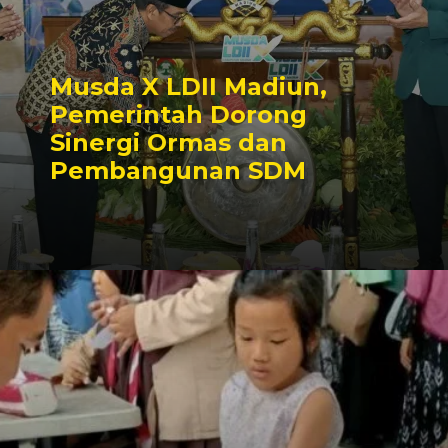
Musda X LDII Madiun,
Pemerintah Dorong
Sinergi Ormas dan
Pembangunan SDM