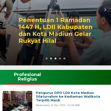
Penentuan 1 Ramadan
1447 H, LDII Kabupaten
dan Kota Madiun Gelar
Rukyat Hilal
Profesional
Religius
Pengurus DPD LDII Kota Madiun
Silaturrahim ke Kediaman Walikota
Terpilih Maidi
Wednesday, 11 Dec 2024 - 21:35 WIB