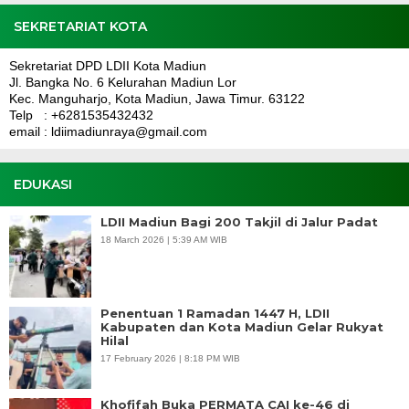
SEKRETARIAT KOTA
Sekretariat DPD LDII Kota Madiun
Jl. Bangka No. 6 Kelurahan Madiun Lor
Kec. Manguharjo, Kota Madiun, Jawa Timur. 63122
Telp : +6281535432432
email : ldiimadiunraya@gmail.com
EDUKASI
LDII Madiun Bagi 200 Takjil di Jalur Padat
18 March 2026 | 5:39 AM WIB
Penentuan 1 Ramadan 1447 H, LDII
Kabupaten dan Kota Madiun Gelar Rukyat
Hilal
17 February 2026 | 8:18 PM WIB
Khofifah Buka PERMATA CAI ke-46 di