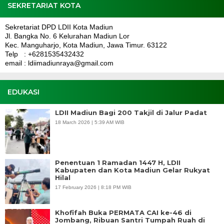
SEKRETARIAT KOTA
Sekretariat DPD LDII Kota Madiun
Jl. Bangka No. 6 Kelurahan Madiun Lor
Kec. Manguharjo, Kota Madiun, Jawa Timur. 63122
Telp : +6281535432432
email : ldiimadiunraya@gmail.com
EDUKASI
LDII Madiun Bagi 200 Takjil di Jalur Padat
18 March 2026 | 5:39 AM WIB
Penentuan 1 Ramadan 1447 H, LDII
Kabupaten dan Kota Madiun Gelar Rukyat
Hilal
17 February 2026 | 8:18 PM WIB
Khofifah Buka PERMATA CAI ke-46 di
Jombang, Ribuan Santri Tumpah Ruah di