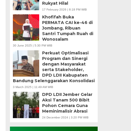
Rukyat Hilal
17 February 2026 | 8:18 PM WIB
Khofifah Buka
PERMATA CAI ke-46 di
Jombang, Ribuan
Santri Tumpah Ruah di
Wonosalam
30 June 2025 | 5:30 PM WIB
Perkuat Optimalisasi
Program dan Sinergi
dengan Masyarakat
serta Stakeholder,
DPD LDII Kabupaten
Bandung Selenggarakan Konsolidasi
3 March 2025 | 11:49 AM WIB
DPD LDII Jember Gelar
Aksi Tanam 500 Bibit
Pohon Cemara Guna
Meminimalisir Abrasi
24 December 2024 | 3:20 PM WIB