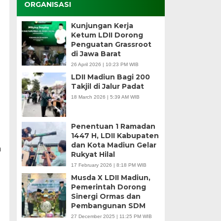
ORGANISASI
Kunjungan Kerja
Ketum LDII Dorong
Penguatan Grassroot
di Jawa Barat
26 April 2026 | 10:23 PM WIB
LDII Madiun Bagi 200
Takjil di Jalur Padat
18 March 2026 | 5:39 AM WIB
Penentuan 1 Ramadan
1447 H, LDII Kabupaten
dan Kota Madiun Gelar
n
Rukyat Hilal
17 February 2026 | 8:18 PM WIB
Musda X LDII Madiun,
Pemerintah Dorong
Sinergi Ormas dan
Pembangunan SDM
27 December 2025 | 11:25 PM WIB