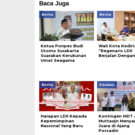
Baca Juga
Berita
Berita
Ketua Ponpes Budi
Wali Kota Kediri
Utomo Surakarta
“Regenaris LDII
Suarakan Kerukunan
Berjalan Dengan
Umat Seagama
Berita
Edukasi
Harapan LDII Kepada
Kontingen MDT 
Kepemimpinan
Muttaqin Meny
Nasional Yang Baru
Juara di Ajang
Porsadin