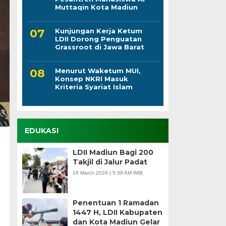
Muttaqin Kota Madiun
Kunjungan Kerja Ketum
LDII Dorong Penguatan
Grassroot di Jawa Barat
Menurut Waketum MUI,
Konsep NKRI Masuk
Kriteria Syariat Islam
EDUKASI
LDII Madiun Bagi 200
Takjil di Jalur Padat
18 March 2026 | 5:39 AM WIB
Penentuan 1 Ramadan
1447 H, LDII Kabupaten
dan Kota Madiun Gelar