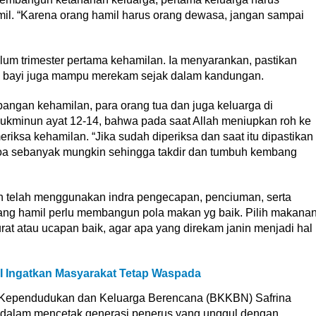
mil. “Karena orang hamil harus orang dewasa, jangan sampai
um trimester pertama kehamilan. Ia menyarankan, pastikan
ena bayi juga mampu merekam sejak dalam kandungan.
angan kehamilan, para orang tua dan juga keluarga di
 Mukminun ayat 12-14, bahwa pada saat Allah meniupkan roh ke
iksa kehamilan. “Jika sudah diperiksa dan saat itu dipastikan
rdoa sebanyak mungkin sehingga takdir dan tumbuh kembang
nin telah menggunakan indra pengecapan, penciuman, serta
dang hamil perlu membangun pola makan yg baik. Pilih makana
t atau ucapan baik, agar apa yang direkam janin menjadi hal
 Ingatkan Masyarakat Tetap Waspada
 Kependudukan dan Keluarga Berencana (BKKBN) Safrina
dalam mencetak generasi penerus yang unggul dengan