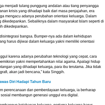
rga menjadi tulang punggung andalan atau tiang penyangga
anan krisis yang dihadapi baik dari masa penjajahan, era
juga mengacu adanya perubahan orientasi keluarga. Dalam
ing dikedepankan. Sebaliknya dalam masyarakat Islam seperti di
bih dikedepankan.
 disintegrasi bangsa. Bumper-nya ada dalam kehidupan
g harus dijiwai dalam keluarga yakni memiliki orientasi
ggul karena adanya perubahan teknologi yang cepat, cara
 pemikiran yakni mempertahankan nilai agama. Apalagi hidup
antangan yang dihadapi keluarga, para ibu terutama. Jika tidak
afi, akan jadi bencana,” kata Singgih.
awas Diri Hadapi Tahun Baru
am perencanaan dan pemberdayaan keluarga, ia berharap
sosial membangun generasi unggul era digital.
membangun ketahanan keluarga, pertama keluarga harus