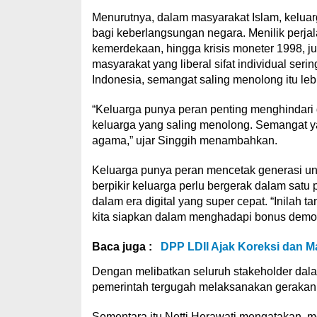
Menurutnya, dalam masyarakat Islam, kelua
bagi keberlangsungan negara. Menilik perjal
kemerdekaan, hingga krisis moneter 1998, 
masyarakat yang liberal sifat individual ser
Indonesia, semangat saling menolong itu le
“Keluarga punya peran penting menghindari
keluarga yang saling menolong. Semangat yan
agama,” ujar Singgih menambahkan.
Keluarga punya peran mencetak generasi un
berpikir keluarga perlu bergerak dalam satu
dalam era digital yang super cepat. “Inilah t
kita siapkan dalam menghadapi bonus demogr
Baca juga :
DPP LDII Ajak Koreksi dan M
Dengan melibatkan seluruh stakeholder dal
pemerintah tergugah melaksanakan gerakan 
Sementara itu Netti Herawati mengatakan, 