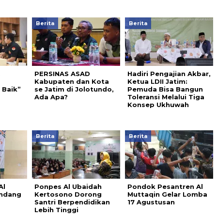
Berita
Berita
:
PERSINAS ASAD
Hadiri Pengajian Akbar,
Kabupaten dan Kota
Ketua LDII Jatim:
 Baik”
se Jatim di Jolotundo,
Pemuda Bisa Bangun
Ada Apa?
Toleransi Melalui Tiga
Konsep Ukhuwah
Berita
Berita
Al
Ponpes Al Ubaidah
Pondok Pesantren Al
andang
Kertosono Dorong
Muttaqin Gelar Lomba
Santri Berpendidikan
17 Agustusan
Lebih Tinggi