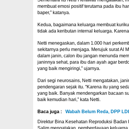
membuat emosi positif terutama pada ibu ha
baper,” katanya.
Kedua, bagaimana keluarga membuat kurikul
tidak ada keributan internal keluarga. Kar
Netti menegaskan, dalam 1.000 hari perkemb
sekitarnya perlu menjaga. Merujuk surat Al
dalam janin, calon ibu jangan menunda memer
janinnya sehat, para ibu dan ayah agar be
yang baik mengiringi,” ujarnya.
Dari segi neurosains, Netti mengatakan, ja
pendengaran sejak itu. “Karena itu yang se
yang baik. Banyak mendengarkan bacaan sura
baik kemudian hari,” kata Netti.
Baca juga :
Wabah Belum Reda, DPP LDII
Direktur Bina Kesehatan Reproduksi Badan
Salim mengatakan, pemberdayaan keluarga 