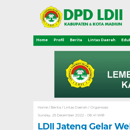
Home
Profil
Berita
Lintas Daerah
Eduk
Home /
Berita
/
Lintas Daerah
/
Organisasi
Sunday, 25 December 2022 - 08:41 WIB
LDII Jateng Gelar W