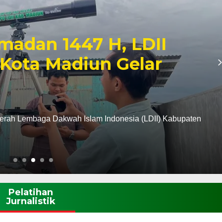
madan 1447 H, LDII
Kota Madiun Gelar
erah Lembaga Dakwah Islam Indonesia (LDII) Kabupaten
Pelatihan
Jurnalistik