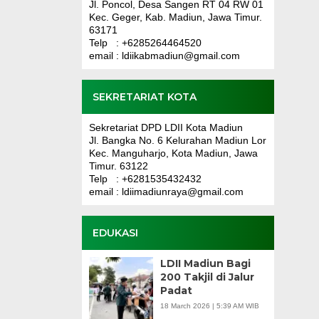
Jl. Poncol, Desa Sangen RT 04 RW 01
Kec. Geger, Kab. Madiun, Jawa Timur.
63171
Telp : +6285264464520
email : ldiikabmadiun@gmail.com
SEKRETARIAT KOTA
Sekretariat DPD LDII Kota Madiun
Jl. Bangka No. 6 Kelurahan Madiun Lor
Kec. Manguharjo, Kota Madiun, Jawa
Timur. 63122
Telp : +6281535432432
email : ldiimadiunraya@gmail.com
EDUKASI
LDII Madiun Bagi
200 Takjil di Jalur
Padat
18 March 2026 | 5:39 AM WIB