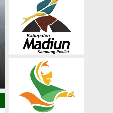
Musda X LDII Madiun
Dorong Sinergi Orma
Pembangunan SDM
Saturday, 27 Dec 2025 - 23:25 WIB
(MADIUN) – Dewan Pimpinan Daerah (DPD) Lembaga
Madiun sukses menghelat Musyawarah…