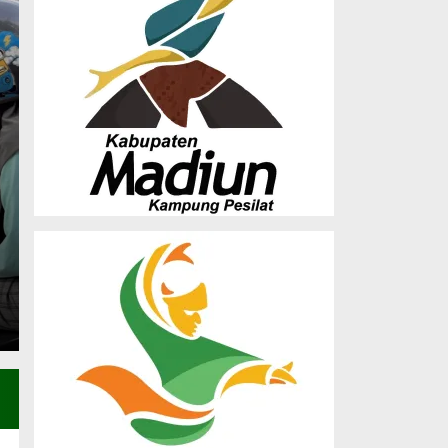
Musda X LDII Madiun
Dorong Sinergi Orma
Pembangunan SDM
Saturday, 27 Dec 2025 - 23:25 WIB
(MADIUN) – Dewan Pimpinan Daerah (DPD) Lembaga
Madiun sukses menghelat Musyawarah…