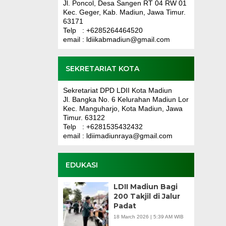
Jl. Poncol, Desa Sangen RT 04 RW 01
Kec. Geger, Kab. Madiun, Jawa Timur.
63171
Telp : +6285264464520
email : ldiikabmadiun@gmail.com
SEKRETARIAT KOTA
Sekretariat DPD LDII Kota Madiun
Jl. Bangka No. 6 Kelurahan Madiun Lor
Kec. Manguharjo, Kota Madiun, Jawa
Timur. 63122
Telp : +6281535432432
email : ldiimadiunraya@gmail.com
EDUKASI
LDII Madiun Bagi
200 Takjil di Jalur
Padat
18 March 2026 | 5:39 AM WIB