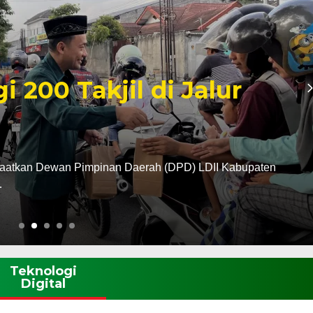
madan 1447 H, LDII
Kota Madiun Gelar
erah Lembaga Dakwah Islam Indonesia (LDII) Kabupaten
Teknologi
Digital