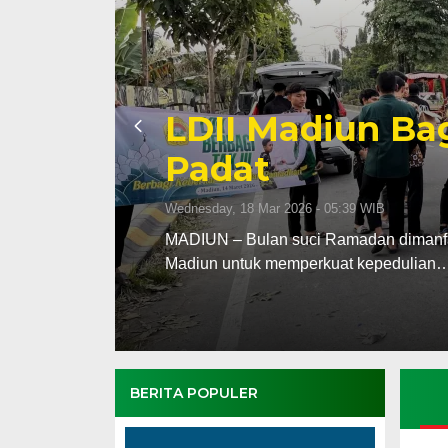
Penentuan 1 Ra
Kabupaten dan 
Rukyat Hilal
Tuesday, 17 Feb 2026 - 20:18 WIB
upaten
Tim Rukyatul Hilal Dewan Pimpinan Da
dan Kota Madiun menggelar…
BERITA POPULER