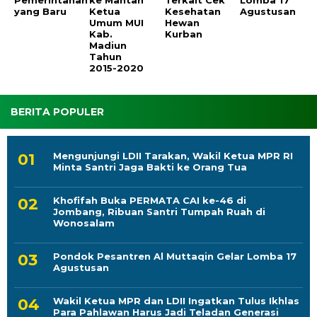
Pemerintahan
ke Mantan
Terkait Cek
Lomba 17
yang Baru
Ketua
Kesehatan
Agustusan
Umum MUI
Hewan
Kab.
Kurban
Madiun
Tahun
2015-2020
BERITA POPULER
Mengunjungi LDII Tarakan, Wakil Ketua MPR RI
Minta Santri Jaga Bakti ke Orang Tua
Khofifah Buka PERMATA CAI ke-46 di
Jombang, Ribuan Santri Tumpah Ruah di
Wonosalam
Pondok Pesantren Al Muttaqin Gelar Lomba 17
Agustusan
Wakil Ketua MPR dan LDII Ingatkan Tulus Ikhlas
Para Pahlawan Harus Jadi Teladan Generasi