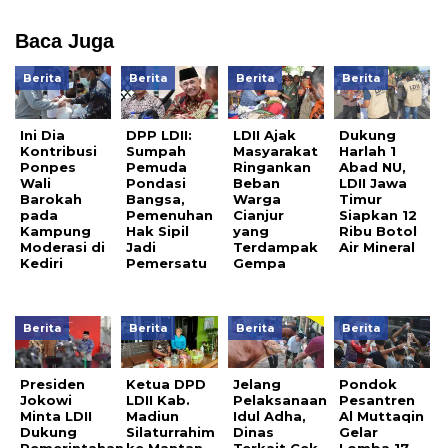
Baca Juga
Berita
Berita
Berita
Berita
Ini Dia
DPP LDII:
LDII Ajak
Dukung
Kontribusi
Sumpah
Masyarakat
Harlah 1
Ponpes
Pemuda
Ringankan
Abad NU,
Wali
Pondasi
Beban
LDII Jawa
Barokah
Bangsa,
Warga
Timur
pada
Pemenuhan
Cianjur
Siapkan 12
Kampung
Hak Sipil
yang
Ribu Botol
Moderasi di
Jadi
Terdampak
Air Mineral
Kediri
Pemersatu
Gempa
Berita
Berita
Berita
Berita
Presiden
Ketua DPD
Jelang
Pondok
Jokowi
LDII Kab.
Pelaksanaan
Pesantren
Minta LDII
Madiun
Idul Adha,
Al Muttaqin
Dukung
Silaturrahim
Dinas
Gelar